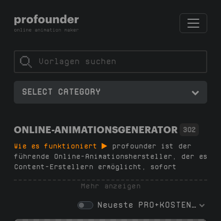
SELECT CATEGORY
ONLINE-ANIMATIONSGENERATOR
302
Wie es funktioniert
profounder ist der
führende Online-Animationshersteller, der es
Content-Erstellern ermöglicht, sofort
hochwertige Animationen zu erstellen – keine
Mehr anzeigen
Abonnements, keine zusätzliche Software,
keine Wasserzeichen und keine
Neueste
PRO+KOSTENLOS
Designfähigkeiten erforderlich. Wählen Sie
einfach eine Vorlage, passen Sie Text und