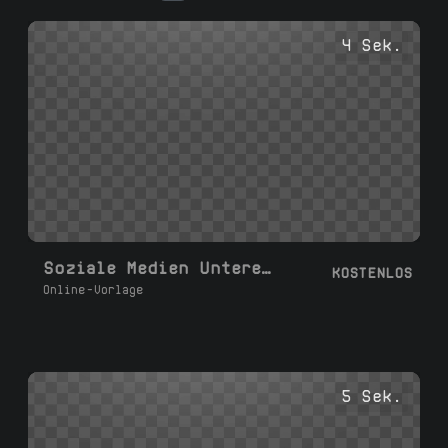
Sie Text und Farben an und laden Sie Ihre
1080p .mp4-Animation mit transparentem
4 Sek.
Hintergrund oder grünem Bildschirm herunter.
Soziale Medien Untere Drittel L
KOSTENLOS
Online-Vorlage
5 Sek.