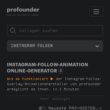
INSTAGRAM FOLGEN
INSTAGRAM-FOLLOW-ANIMATION
ONLINE-GENERATOR
8
Wie es funktioniert
der Instagram-Follow-
Overlay-Animationshersteller von profounder
ermöglicht es Ihnen, in 2 Minuten
auffällige Follow-Animationen zu erstellen –
Mehr anzeigen
keine Abonnements, keine Software, keine
Designfähigkeiten erforderlich. Wählen Sie
Neueste
PRO+KOSTENLOS
eine Vorlage in unserem Generator, passen