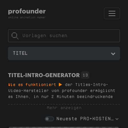
TITEL
TITEL-INTRO-GENERATOR
13
Wie es funktioniert
der Titles-Intro-
Video-Hersteller von profounder ermöglicht
es Ihnen, in nur 2 Minuten beeindruckende
textbasierte Intros zu erstellen – keine
Mehr anzeigen
Software, keine Designfähigkeiten, keine
Abonnements erforderlich. Wählen Sie eine
Neueste
PRO+KOSTENLOS
Vorlage in unserem Generator, passen Sie den
Text, die Schriftarten und die Farben an