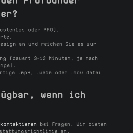
 den Profounder
ker?
kostenlos oder PRO).
rte.
Design an und reichen Sie es zur
ng (dauert 3–12 Minuten, je nach
ange).
rtige .mp4, .webm oder .mov datei
fügbar, wenn ich
kontaktieren
bei Fragen. Wir bieten
stattungsrichtlinie an.