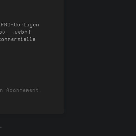
 PRO-Vorlagen
ov, .webm)
kommerzielle
in Abonnement.