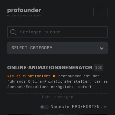
SELECT CATEGORY
ONLINE-ANIMATIONSGENERATOR
302
Wie es funktioniert
profounder ist der
führende Online-Animationshersteller, der es
Content-Erstellern ermöglicht, sofort
hochwertige Animationen zu erstellen – keine
Mehr anzeigen
Abonnements, keine zusätzliche Software,
keine Wasserzeichen und keine
Neueste
PRO+KOSTENLOS
Designfähigkeiten erforderlich. Wählen Sie
einfach eine Vorlage, passen Sie Text und