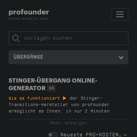
ÜBERGÄNGE
STINGER-ÜBERGANG ONLINE-
GENERATOR
66
Wie es funktioniert
der Stinger-
Transitions-Hersteller von profounder
ermöglicht es Ihnen, in nur 2 Minuten
reibungslose, professionelle Übergänge für
Mehr anzeigen
Twitch, YouTube, Kick, OBS, Streamlabs und
andere Streaming-Plattformen zu erstellen –
Neueste
PRO+KOSTENLOS
keine Abonnements, keine Software, keine