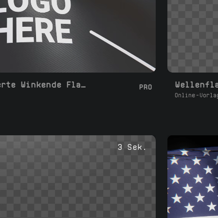
Saubere Texturierte Winkende Flagge Loop
PRO
Online-Vorla
3 Sek.