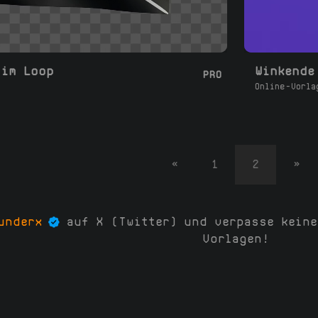
 im Loop
Winkende
PRO
Online-Vorla
«
1
2
»
underx
auf X (Twitter) und verpasse keine
Vorlagen!