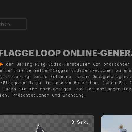
FLAGGE LOOP ONLINE-GENE
der Waving-Flag-Video-Hersteller von profounder
erdefinierte Wellenflaggen-Videoanimationen zu ers
gistrierung, keine Software, keine Designfähigkeit
-Flaggenvorlagen in unserem Generator, laden Sie I
 laden Sie Ihr hochwertiges .mp4-Wellenflaggenvide
ien, Präsentationen und Branding.
9 Sek.