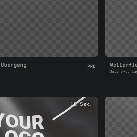
 Übergang
PRO
Online-Vorla
10 Sek.