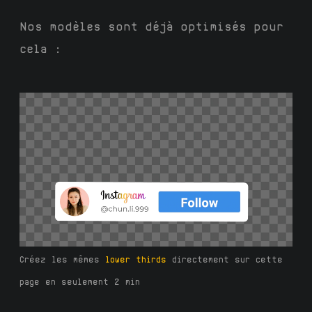
Nos modèles sont déjà optimisés pour
cela :
Créez les mêmes
lower thirds
directement sur cette
page en seulement 2 min