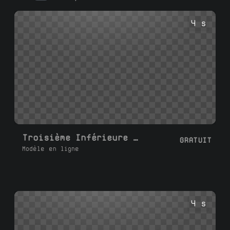
notre générateur, personnalisez le texte et
les couleurs, et téléchargez votre
4 s
superposition .mp4 en 1080p avec un fond
transparent ou un fond d'écran vert.
Troisième Inférieure Réseaux Sociaux G
GRATUIT
Modèle en ligne
4 s