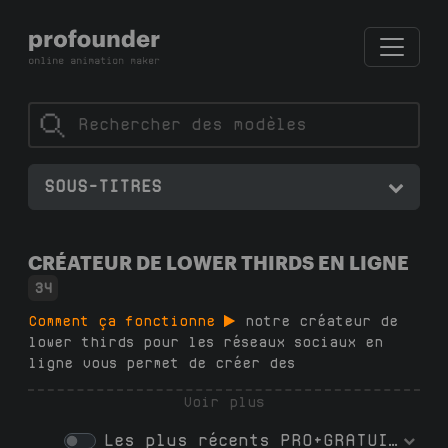
SOUS-TITRES
CRÉATEUR DE LOWER THIRDS EN LIGNE
34
Comment ça fonctionne
notre créateur de
lower thirds pour les réseaux sociaux en
ligne vous permet de créer des
superpositions animées professionnelles en 2
Voir plus
minutes — pas de logiciel, pas
d'abonnements, pas de compétences en design,
Les plus récents
PRO+GRATUIT
pas de filigranes. Choisissez un modèle dans