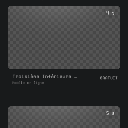
générateur, personnalisez le texte et les
couleurs, et téléchargez votre animation
4 s
.mp4 en 1080p avec un fond transparent ou
un fond d'écran vert.
Troisième Inférieure Réseaux Sociaux G
GRATUIT
Modèle en ligne
5 s