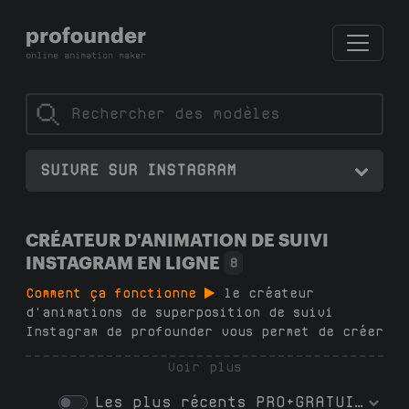
SUIVRE SUR INSTAGRAM
CRÉATEUR D'ANIMATION DE SUIVI
INSTAGRAM EN LIGNE
8
Comment ça fonctionne
le créateur
d'animations de superposition de suivi
Instagram de profounder vous permet de créer
des animations de suivi accrocheuses en 2
Voir plus
minutes — pas d'abonnements, pas de
logiciel, aucune compétence en design
Les plus récents
PRO+GRATUIT
requise. Choisissez un modèle dans notre