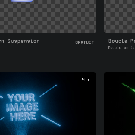
en Suspension
Boucle P
GRATUIT
Modèle en li
4 s