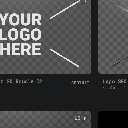
3 s
on 3D Boucle 02
Logo 360
GRATUIT
Modèle en li
10 s