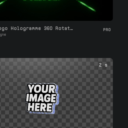
Boucle Logo Hologramme 360 Rotation 3D
PRO
gne
2 s