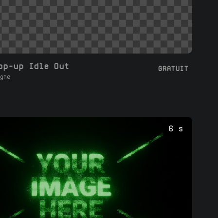
op-up Idle Out
GRATUIT
gne
6 s