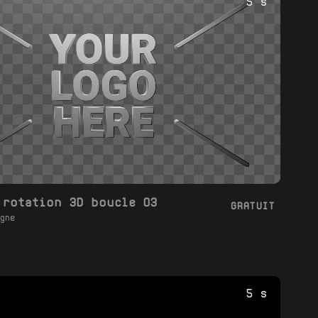
5 s
 rotation 3D boucle 03
GRATUIT
gne
5 s