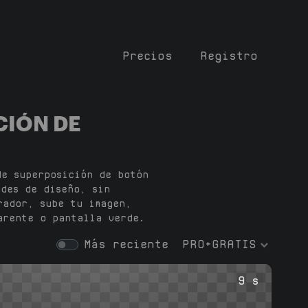
Precios
Registro
CIÓN DE
de superposición de botón
ades de diseño, sin
rador, sube tu imagen,
arente o pantalla verde.
Más reciente
PRO+GRATIS
9 s