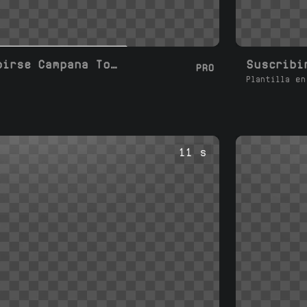
Me gusta Suscribirse Campana Todo Atención
Suscribi
PRO
Plantilla en
11 s