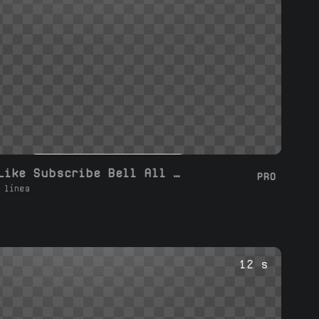
Moderno Like Subscribe Bell All Join
PRO
 línea
12 s