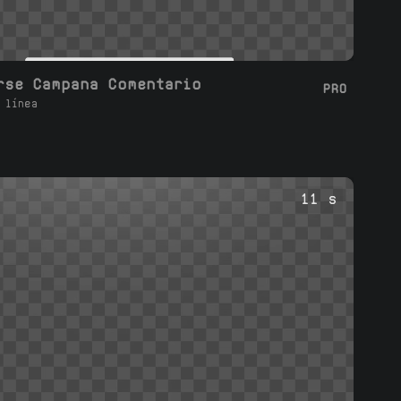
rse Campana Comentario
PRO
 línea
11 s