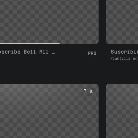
Moderno Like Subscribe Bell All Share
Suscribi
PRO
Plantilla en
7 s