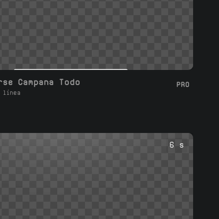
rse Campana Todo
PRO
 línea
6 s