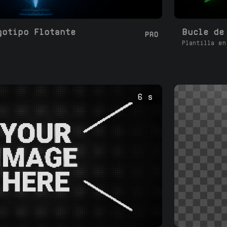
gotipo Flotante
PRO
Plantilla en
6 s