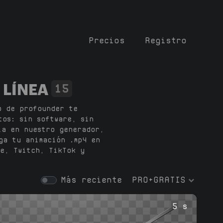
Precios
Registro
 LÍNEA
15
o de profounder te
tos: sin software, sin
la en nuestro generador,
ga tu animación .mp4 en
e, Twitch, TikTok y
Más reciente
PRO+GRATIS
5 s