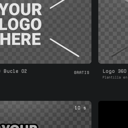
D Bucle 02
Logo 360
GRATIS
Plantilla en
10 s