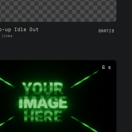
p-up Idle Out
GRATIS
 línea
6 s