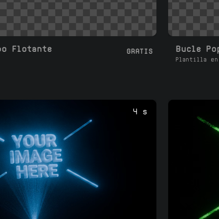
po Flotante
Bucle Po
GRATIS
Plantilla en
4 s