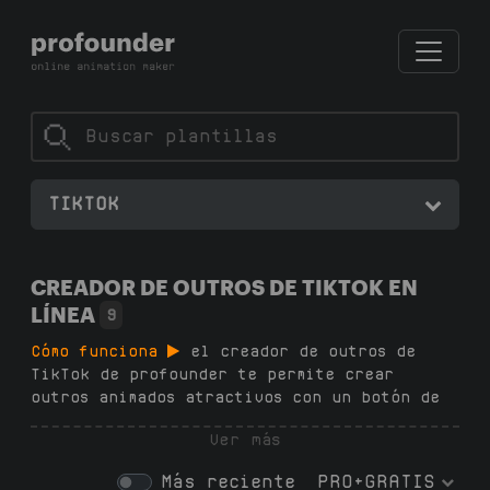
TIKTOK
CREADOR DE OUTROS DE TIKTOK EN
LÍNEA
9
Cómo funciona
el creador de outros de
TikTok de profounder te permite crear
outros animados atractivos con un botón de
seguimiento en solo 2 minutos: sin software,
Ver más
sin habilidades de diseño, sin suscripciones
necesarias. Elige una plantilla en nuestro
Más reciente
PRO+GRATIS
generador, personaliza el texto, los