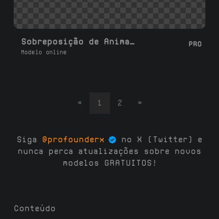
Sobreposição de Animação Personalizada de Apoie-me no Patreon
PRO
Modelo online
«
1
2
»
Siga
@profounderx
no X (Twitter) e
nunca perca atualizações sobre novos
modelos GRATUITOS!
Conteúdo