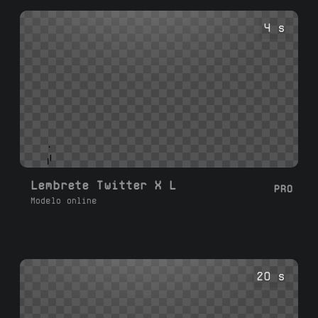
4 s
Lembrete Twitter X L
PRO
Modelo online
20 s