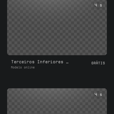
fundo transparente ou tela verde.
4 s
Terceiros Inferiores de Mídia Social L
GRÁTIS
Modelo online
4 s