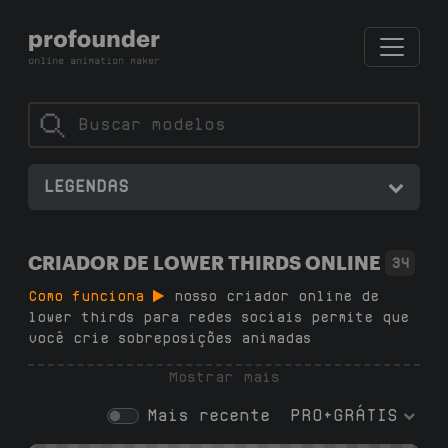
LEGENDAS
CRIADOR DE LOWER THIRDS ONLINE
34
Como funciona
nosso criador online de
lower thirds para redes sociais permite que
você crie sobreposições animadas
profissionais em 2 minutos — sem software,
Mostrar mais
sem assinaturas, sem habilidades de design,
sem marcas d'água. Escolha um modelo em
Mais recente
PRO+GRÁTIS
nosso gerador, personalize texto e cores, e
baixe sua sobreposição .mp4 em 1080p com