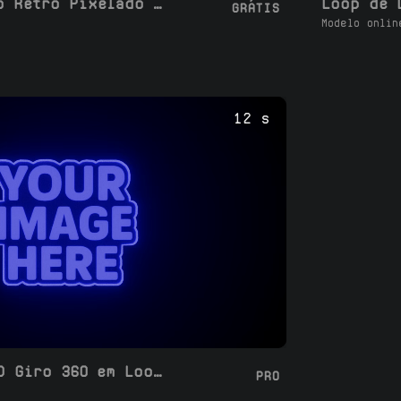
Loop de Logotipo Retrô Pixelado 360 Giro 3D
GRÁTIS
Modelo onlin
12 s
Logo Luminoso 3D Giro 360 em Loop
PRO