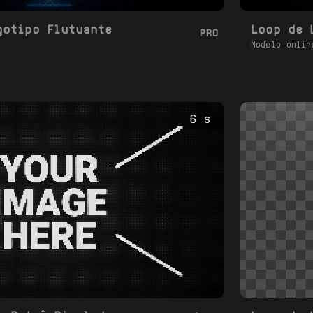
gotipo Flutuante
PRO
Modelo onlin
6 s