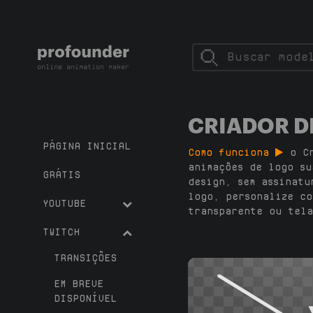
CRIADOR D
PÁGINA INICIAL
Como funciona
o C
animações de logo su
GRÁTIS
design, sem assinatu
logo, personalize co
YOUTUBE
transparente ou tela
TWITCH
TRANSIÇÕES
EM BREVE
DISPONÍVEL