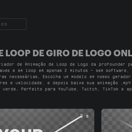
E LOOP DE GIRO DE LOGO ON
riador de Animação de Loop de Logo da profounder p
aves e em loop em apenas 2 minutos — sem software, 
ras necessárias. Escolha um modelo em nosso gerador
res e velocidade, e depois baixe sua animação .mp4
 verde. Perfeito para YouTube, Twitch, TikTok e ap
3 s