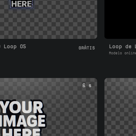
D Loop 05
GRÁTIS
Modelo onlin
6 s