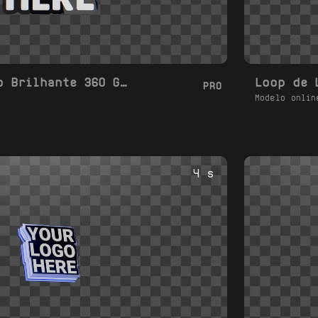
Loop de Logotipo Brilhante 360 Giro 3D
PRO
Modelo onlin
4 s