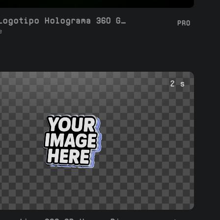
Loop de Logotipo Holograma 360 Giro 3D
PRO
e
2 s