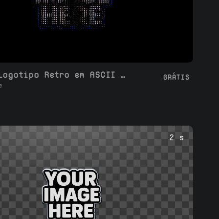
Loop de Logotipo Retro em ASCII Art Girando
GRÁTIS
e
2 s