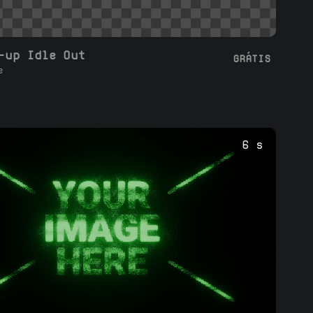
-up Idle Out
GRÁTIS
e
6 s