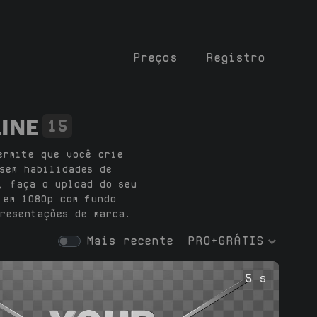
Preços
Registro
LINE
15
ermite que você crie
sem habilidades de
, faça o upload do seu
 em 1080p com fundo
resentações de marca.
Mais recente
PRO+GRÁTIS
5 s