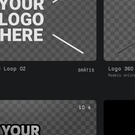
D Loop 02
Logo 360
GRÁTIS
Modelo onlin
10 s