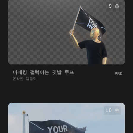
9 초
마네킹 펄럭이는 깃발 루프
PRO
온라인 템플릿
10 초