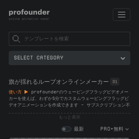
SELECT CATEGORY
旗が揺れるループオンラインメーカー
31
使い方
profounderのウェービングフラッグビデオメー
カーを使えば、わずか5分でカスタムウェービングフラッグビ
デオアニメーションを作成できます — サブスクリプション不
要、登録不要、ソフトウェア不要、デザインスキル不要。ジェ
もっと表示
ネレーターから27以上のループフラッグテンプレートを選
び、画像をアップロードし、アニメーションをカスタマイズ
最新
PRO+無料
し、高品質の.mp4ウェービングフラッグビデオをダウンロー
ドします。YouTube、ソーシャルメディア、プレゼンテーシ