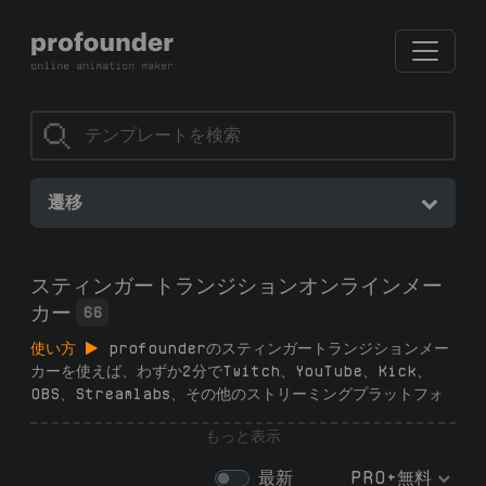
遷移
スティンガートランジションオンラインメー
カー
66
使い方
profounderのスティンガートランジションメー
カーを使えば、わずか2分でTwitch、YouTube、Kick、
OBS、Streamlabs、その他のストリーミングプラットフォ
ーム用のスムーズでプロフェッショナルなトランジションを作
もっと表示
成できます — サブスクリプション不要、ソフトウェア不要、
デザインスキル不要。ジェネレーターからダイナミックスティ
最新
PRO+無料
ンガートランジションテンプレートを選び、テキストと色をカ