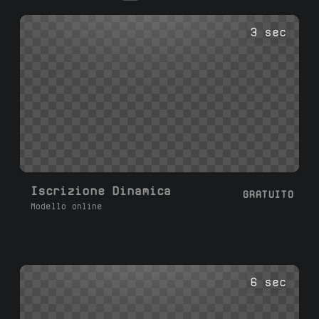
personalizza il testo e scarica la tua
sovrapposizione .mp4.
3 sec
Iscrizione Dinamica
GRATUITO
Modello online
6 sec